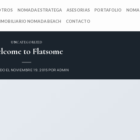
OTROS
NOMADA ESTRATEGA
ASESORIAS
PORTAFOLIO
NOMA
NMOBILIARIO NOMADA BEACH
CONTACTO
UNCATEGORIZED
lcome to Flatsome
DO EL
NOVIEMBRE 19, 2015
POR
ADMIN