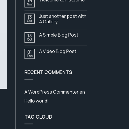
19
Nov
Just another post with
13
Oct
A Gallery
A Simple Blog Post
13
Oct
A Video Blog Post
01
Ene
RECENT COMMENTS
A WordPress Commenter
en
Hello world!
TAG CLOUD