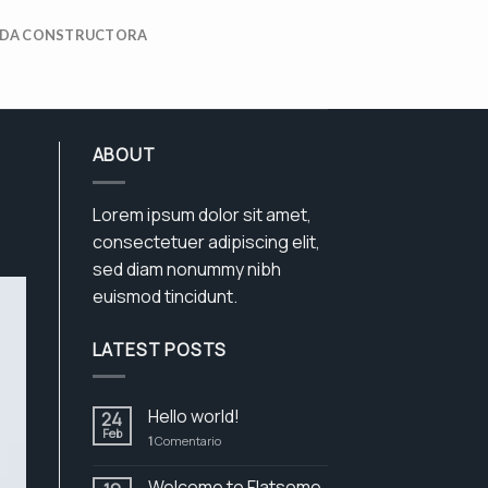
DA CONSTRUCTORA
ABOUT
Lorem ipsum dolor sit amet,
consectetuer adipiscing elit,
sed diam nonummy nibh
euismod tincidunt.
LATEST POSTS
Hello world!
24
Feb
1
Comentario
Welcome to Flatsome