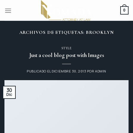
Skip
to
0
content
ARCHIVOS DE ETIQUETAS:
BROOKLYN
STYLE
Just a cool blog post with Images
PUBLICADO EL
DICIEMBRE 30, 2013
POR
ADMIN
30
Dic