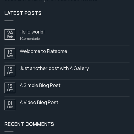
LATEST POSTS
Hello world!
24
Feb
1
Comentario
Welcome to Flatsome
19
Nov
Just another post with A Gallery
13
Oct
A Simple Blog Post
13
Oct
A Video Blog Post
01
Ene
RECENT COMMENTS