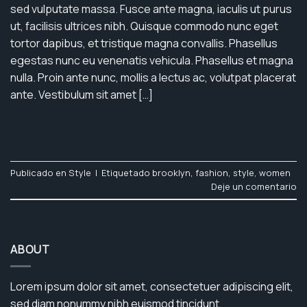
sed vulputate massa. Fusce ante magna, iaculis ut purus
ut, facilisis ultrices nibh. Quisque commodo nunc eget
tortor dapibus, et tristique magna convallis. Phasellus
egestas nunc eu venenatis vehicula. Phasellus et magna
nulla. Proin ante nunc, mollis a lectus ac, volutpat placerat
ante. Vestibulum sit amet […]
CONTINUAR LEYENDO
→
Publicado en
Style
|
Etiquetado
brooklyn
,
fashion
,
style
,
women
Deje un comentario
ABOUT
Lorem ipsum dolor sit amet, consectetuer adipiscing elit,
sed diam nonummy nibh euismod tincidunt.