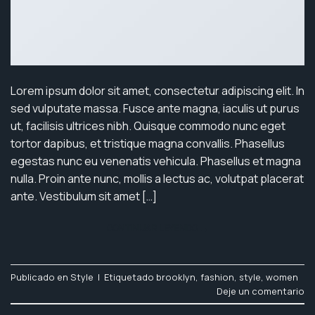
Lorem ipsum dolor sit amet, consectetur adipiscing elit. In
sed vulputate massa. Fusce ante magna, iaculis ut purus
ut, facilisis ultrices nibh. Quisque commodo nunc eget
tortor dapibus, et tristique magna convallis. Phasellus
egestas nunc eu venenatis vehicula. Phasellus et magna
nulla. Proin ante nunc, mollis a lectus ac, volutpat placerat
ante. Vestibulum sit amet […]
CONTINUAR LEYENDO
→
Publicado en
Style
|
Etiquetado
brooklyn
,
fashion
,
style
,
women
Deje un comentario